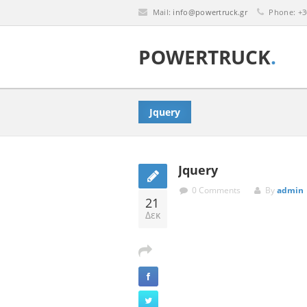
Mail:
info@powertruck.gr
Phone: +30
POWERTRUCK
.
Jquery
Jquery
0 Comments
By
admin
21
Δεκ